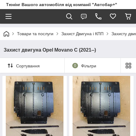
Тюнінг Вашого автомобіля від компанії "Автобар+"
Товари та послуги
Захист Двигуна і КПП
Захисту дви
Захист двигуна Opel Movano C (2021--)
Сортування
0
Фільтри