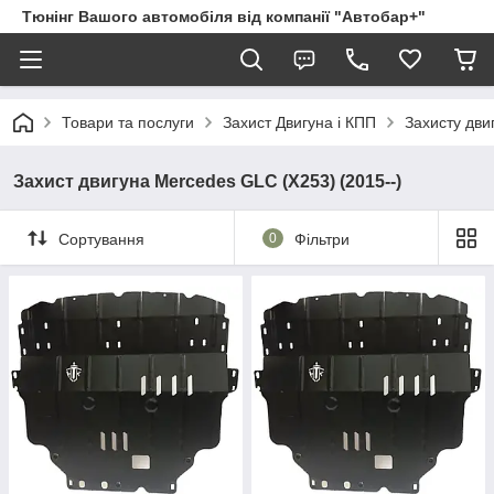
Тюнінг Вашого автомобіля від компанії "Автобар+"
Товари та послуги
Захист Двигуна і КПП
Захисту дви
Захист двигуна Mercedes GLC (X253) (2015--)
Сортування
0
Фільтри