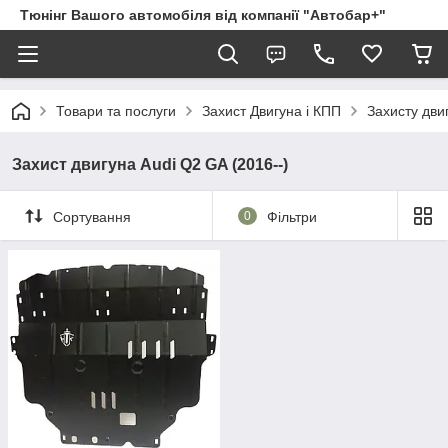
Тюнінг Вашого автомобіля від компанії "Автобар+"
Товари та послуги
Захист Двигуна і КПП
Захисту дви
Захист двигуна Audi Q2 GA (2016--)
Сортування
0
Фільтри