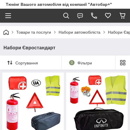
Тюнінг Вашого автомобіля від компанії "Автобар+"
Товари та послуги
Набори автомобіліста
Набори Єв
Набори Євростандарт
Сортування
0
Фільтри