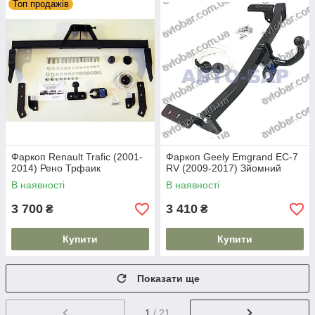
Топ продажів
Фаркоп Renault Trafic (2001-
Фаркоп Geely Emgrand EC-7
2014) Рено Трфаик
RV (2009-2017) Зйомний
В наявності
В наявності
3 700
3 410
₴
₴
Купити
Купити
Показати ще
1
/ 21