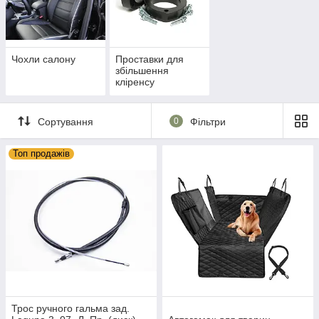
Чохли салону
Проставки для
збільшення
кліренсу
Сортування
0
Фільтри
Топ продажів
Трос ручного гальма зад.