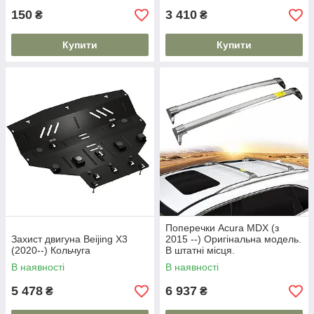
150
3 410
₴
₴
Купити
Купити
Поперечки Acura MDX (з
Захист двигуна Beijing X3
2015 --) Оригінальна модель.
(2020--) Кольчуга
В штатні місця.
В наявності
В наявності
5 478
6 937
₴
₴