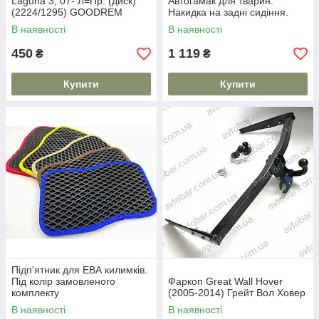
Laguna 3, 07- Л=Пр. (диск)
Автогамак для тварин.
(2224/1295) GOODREM
Накидка на задні сидіння.
RM4187
В наявності
В наявності
450
1 119
₴
₴
Купити
Купити
Підп'ятник для ЕВА килимків.
Під колір замовленого
Фаркоп Great Wall Hover
комплекту
(2005-2014) Грейт Вол Ховер
В наявності
В наявності