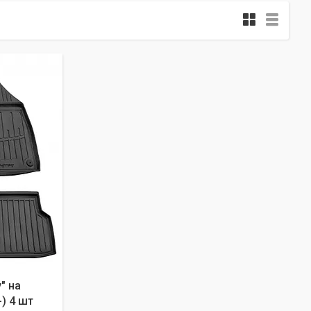
" на
-) 4 шт