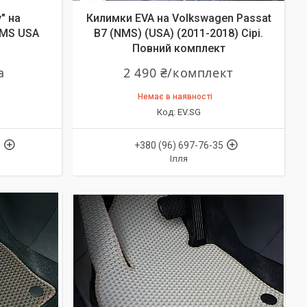
" на
Килимки EVA на Volkswagen Passat
NMS USA
B7 (NMS) (USA) (2011-2018) Сірі.
Повний комплект
а
2 490 ₴/комплект
Немає в наявності
EV.SG
5
+380 (96) 697-76-35
Ілля