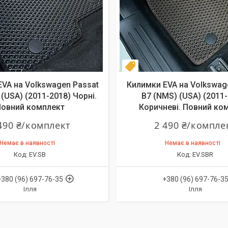
т
Комплект
VA на Volkswagen Passat
Килимки EVA на Volkswag
(USA) (2011-2018) Чорні.
B7 (NMS) (USA) (2011
овний комплект
Коричневі. Повний ко
490 ₴/комплект
2 490 ₴/компле
Немає в наявності
Немає в наявності
EV.SB
EV.SBR
+380 (96) 697-76-35
+380 (96) 697-76-3
Ілля
Ілля