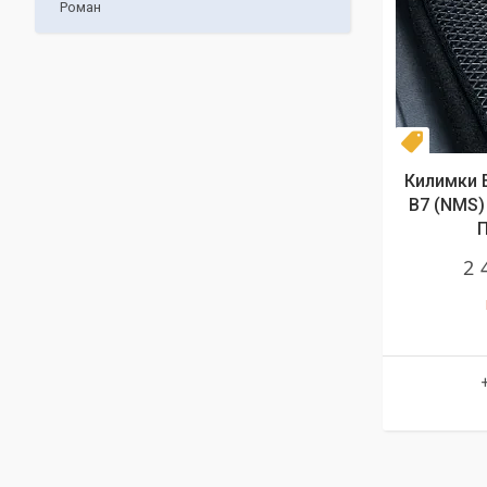
Роман
Комплек
Килимки E
B7 (NMS) 
П
2 