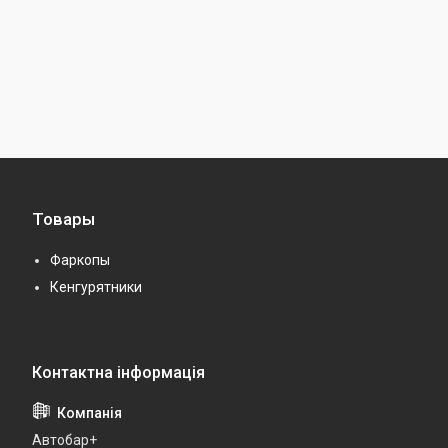
Товары
Фаркопы
Кенгурятники
Автобар+