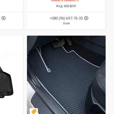
Немає в наявності
6024241
5
+380 (96) 697-76-35
Ілля
Комплект